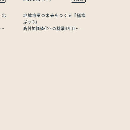
。北
地域漁業の未来をつくる『極寒
ぶり®』
00
高付加価値化への挑戦4年目
今季初の水揚げ、ふるさと納税
受付開始