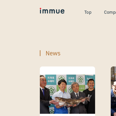
Top
Comp
News