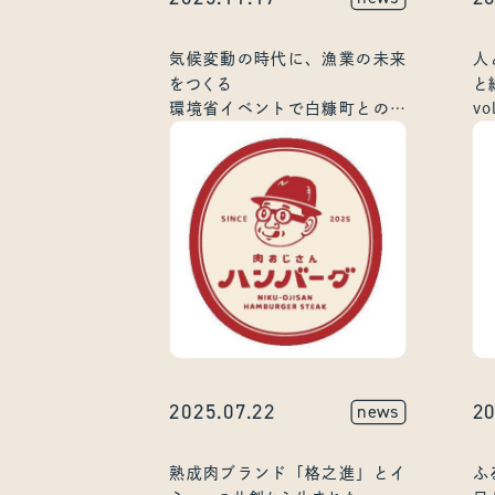
気候変動の時代に、漁業の未来
人
をつくる
と
環境省イベントで白糠町との官
v
民連携事例を発表
挑
2025.07.22
20
news
熟成肉ブランド「格之進」とイ
ふ