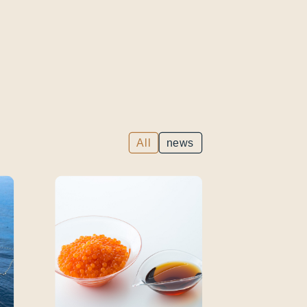
All
news