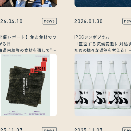
26.04.10
2026.01.30
news
ne
開催レポート】食と食材でつ
IPCCシンポジウム
がる日
「直面する気候変動に対処
海道白糠町の食材を通して“都
ための様々な道筋を考える」
”と“地方”をつなぐ
株式会社イミュー代表取締
験型イベントを開催
黒田康平 登壇のお知らせ
25.11.07
2025.11.07
news
ne