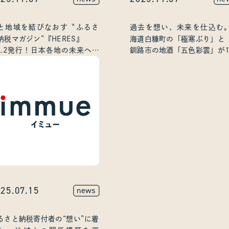
と地域を結びなおす〝ふるさ
過去を想い、未来を仕込む
納税マガジン”『HERES』
海道白糠町の「極寒ぶり」と
ol.2発行！日本各地の未来への
釧路市の地酒「五色彩雲」が1
戦を総力取材
年先の食文化を共創
25.07.15
news
るさと納税寄付者の“想い”に着