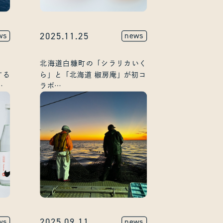
2025.11.25
ws
news
北海道白糠町の「シラリカいく
する
ら」と「北海道 椒房庵」が初コ
ラボ
役・
“海の宝石”をふるさと納税返礼品
として受付開始
2025.09.11
ws
news