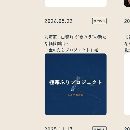
2026.05.22
20
news
北海道・白糠町で“春タラ”の新た
【
な価値創出へ
な
「金のたらプロジェクト」始動
北
～町内連携の強化により高鮮度
市
を追求する体制を構築～
体
2025.11.17
20
news