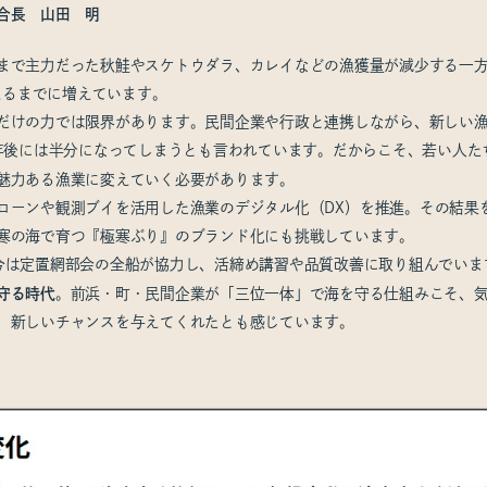
合長 山田 明
まで主力だった秋鮭やスケトウダラ、カレイなどの漁獲量が減少する一方、
超えるまでに増えています。
だけの力では限界があります。民間企業や行政と連携しながら、新しい
0年後には半分になってしまうとも言われています。だからこそ、若い人
魅力ある漁業に変えていく必要があります。
ローンや観測ブイを活用した漁業のデジタル化（DX）を推進。その結果
寒の海で育つ『極寒ぶり』のブランド化にも挑戦しています。
今は定置網部会の全船が協力し、活締め講習や品質改善に取り組んでいま
守る時代
。前浜・町・民間企業が「三位一体」で海を守る仕組みこそ、
、新しいチャンスを与えてくれたとも感じています。