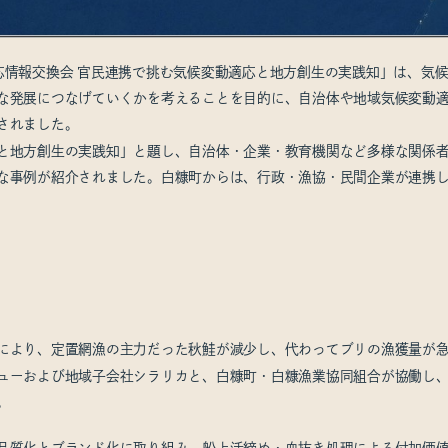
応情報交換会 官民連携で挑む気候変動適応と地方創生の実践知」は、気
な発展につなげていくかを考えることを目的に、自治体や地域気候変動適応
されました。
と地方創生の実践知」と題し、自治体・企業・教育機関など多様な関係
な事例が紹介されました。白糠町からは、行政・漁協・民間企業が連携
により、定置網漁の主力だった秋鮭が減少し、代わってブリの漁獲量が
ューおよび地域子会社シラリカと、白糠町・白糠漁業協同組合が協働し
。
品質化とブランド化に取り組み、船上活締め・血抜き処理による付加価