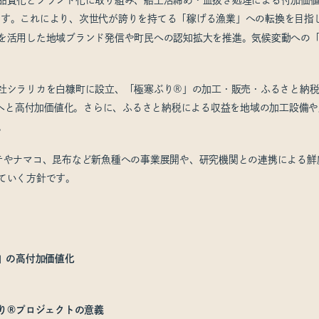
ます。これにより、次世代が誇りを持てる「稼げる漁業」への転換を目指
を活用した地域ブランド発信や町民への認知拡大を推進。気候変動への
社シラリカを白糠町に設立、「極寒ぶり®」の加工・販売・ふるさと納税返
0円へと高付加価値化。さらに、ふるさと納税による収益を地域の加工設備
。
テやナマコ、昆布など新魚種への事業展開や、研究機関との連携による鮮
ていく方針です。
』の高付加価値化
り®プロジェクトの意義