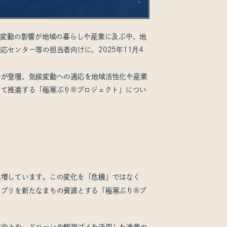
候変動の影響が地域の暮らしや産業に及ぶ中、地
センター等の担当者向けに、2025年11月4
者が登壇、気候変動への適応を地域活性化や産業
して推進する「極寒ぶり®プロジェクト」につい
急増しています。この変化を「危機」ではなく
、ブリを新たなまちの資源とする「極寒ぶり®プ
値向上や、ドローンや観測ブイを活用した漁業の