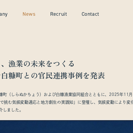
any
News
Recruit
Contact
に、漁業の未来をつくる
で白糠町との官民連携事例を発表
糠町（しらぬかちょう）および白糠漁業協同組合とともに、2025年11
携で挑む気候変動適応と地方創生の実践知」に登壇し、気候変動により変
介しました。