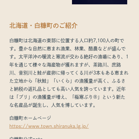
北海道・白糠町のご紹介
白糠町は北海道の東部に位置する人口約7,100人の町で
す。豊かな自然に恵まれ漁業、林業、酪農などが盛んで
す。太平洋沖の暖流と寒流が交わる絶好の漁場にあり、1
年を通じて様々な海産物が獲れますが、茶路川、庶路
川、音別川と鮭が産卵に帰ってくる川が3本もある恵まれ
た立地から「秋鮭」「いくら」の漁獲量が高く、ふるさ
と納税の返礼品としても高い人気を誇っています。近年
は「ブリ」の漁獲量が増え、「極寒ぶり®」という新た
な名産品が誕生し、人気を博しています。
白糠町ホームページ
https://www.town.shiranuka.lg.jp/