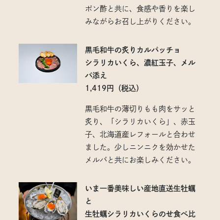
ポン酢と共に、食感や香りを楽し
みながらお召し上がりください。
黒毛和牛の炙りカルパッチョ
シラリカいくら、濃紅玉子、メル
バ添え
1,419円（税込）
黒毛和牛の薄切りもも肉をサッと
炙り、「シラリカいくら」、赤玉
子、北海道産レフォールと合わせ
ました。少しニンニクを効かせた
メルバと共にお楽しみください。
いま一番美味しい産地直送生牡蠣
と
生牡蠣シラリカいくらのせ食べ比