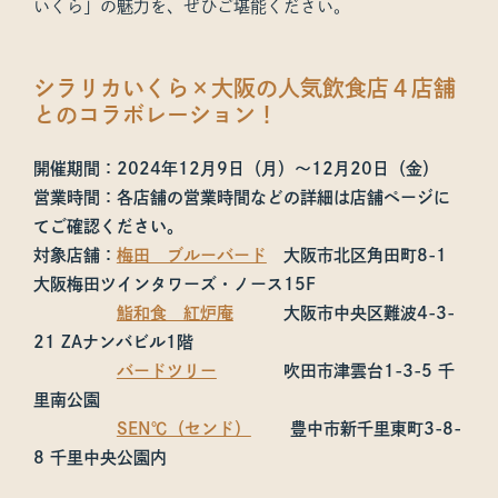
いくら」の魅力を、ぜひご堪能ください。
シラリカいくら×大阪の人気飲食店４店舗
とのコラボレーション！
開催期間：2024年12月9日（月）～12月20日（金）
営業時間：各店舗の営業時間などの詳細は店舗ページに
てご確認ください。
対象店舗：
梅田 ブルーバード
大阪市北区角田町8-1
大阪梅田ツインタワーズ・ノース15F
鮨和食 紅炉庵
大阪市中央区難波4-3-
21 ZAナンバビル1階
バードツリー
吹田市津雲台1-3-5 千
里南公園
SEN℃（センド）
豊中市新千里東町3-8-
8 千里中央公園内