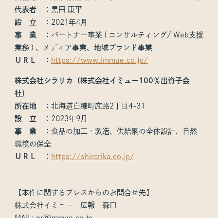
代表者 ：
黒田 康平
設 立 ：
2021年4月
事 業 ：
パートナー事業 ( コンサルティング/ Web支援
業務 ) 、メディア事業、地域ブランド事業
ＵＲＬ ：
https://www.immue.co.jp/
株式会社シラリカ（株式会社イミュー100％出資子会
社）
所在地 ：
北海道白糠町庶路2丁目4-31
設 立 ：
2023年9月
事 業 ：
食品の加工・製造、供給網の全体設計、自然
環境の保全
ＵＲＬ ：
https://shirarika.co.jp/
【本件に関するプレスからのお問合せ先】
株式会社イミュー 広報 森口
MAIL: pr@immue.co.jp