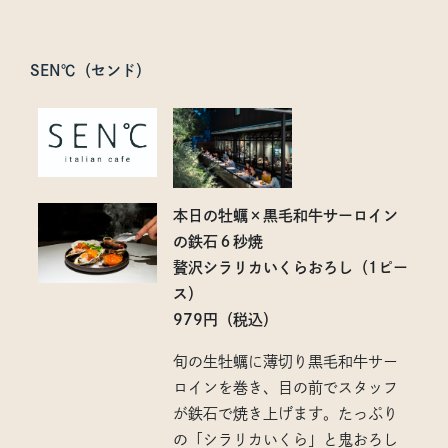
SEN℃（センド）
本日の牡蠣×黒毛和牛サーロイン
の鉄石６秒焼
贅沢シラリカいくらおろし（1ピー
ス）
979円（税込）
旬の生牡蠣に薄切り黒毛和牛サー
ロインを巻き、目の前でスタッフ
が鉄石で焼き上げます。たっぷり
の「シラリカいくら」と⿁おろし