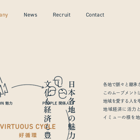
any
News
Recruit
Contact
文化も経済も豊かな国に。
日
本
各
地
の
魅
力
を
引
き
出
し
、
各地で脈々と継承
このムーブメント
地域を愛する人を
地域経済に活力
イミューの根を