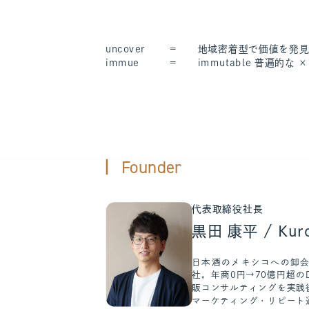
uncover
=
地域密着型で価値を発
immue
=
immutable 普遍的な ×
Founder
代表取締役社長
黒田 康平 / Kuro
日本酒のメキシコへの卸会
社。年商0円→70億円超の
販コンサルティングを実践
マーケティング・リピート