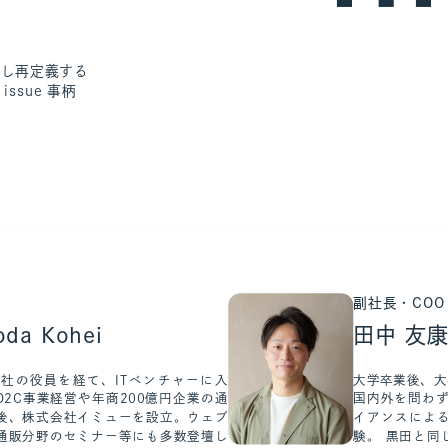
見し再定義する
 issue 事柄
副社長・COO
da Kohei
田中 友康 
社の役員を経て、ITベンチャーに入
大学卒業後、大
D2C事業経営や年商200億円企業の通
国内外を問わず
後、株式会社イミューを設立。ウェブ
イアンスによ
通販分野のセミナー等にも多数登壇し
験。 黒田と同